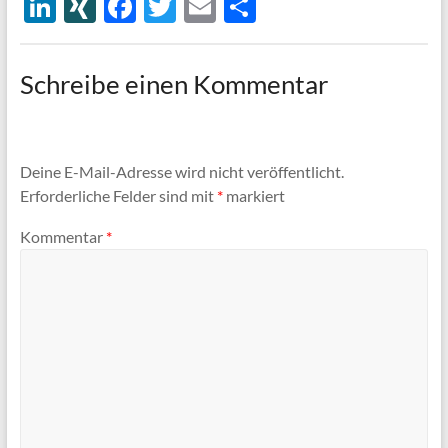
Li
XI
F
T
E
T
n
N
ac
w
m
ei
k
G
e
itt
ail
le
Schreibe einen Kommentar
e
b
er
n
dI
o
n
o
Deine E-Mail-Adresse wird nicht veröffentlicht.
k
Erforderliche Felder sind mit
*
markiert
Kommentar
*