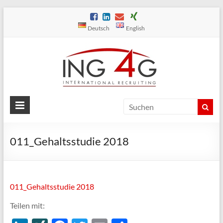
Deutsch
English
ING4G 
Wir finden die
passenden
Interna
Mitarbeiter für
Recruit
Mittelstand und
Technik
011_Gehaltsstudie 2018
011_Gehaltsstudie 2018
Teilen mit: