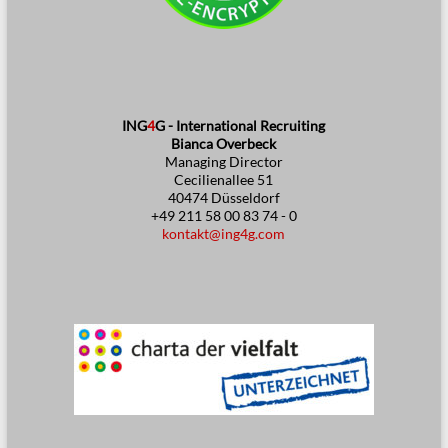
ING
4
G - International Recruiting
Bianca Overbeck
Managing Director
Cecilienallee 51
40474 Düsseldorf
+49 211 58 00 83 74 - 0
kontakt@ing4g.com